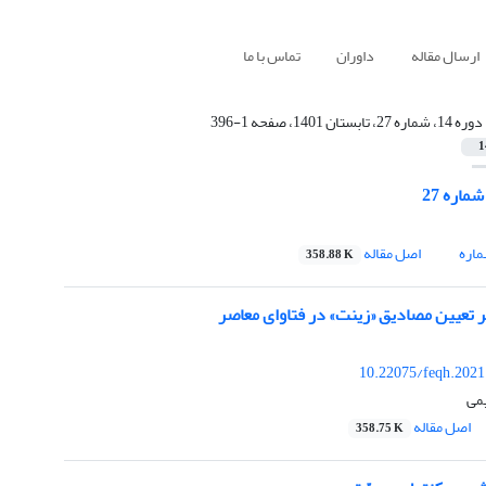
ارسال مقاله
داوران
تماس با ما
دوره 14، شماره 27، تابستان 1401، صفحه 1-396
1
اره 27
اره
اصل مقاله
358.88 K
ر تعیین مصادیق «زینت» در فتاوای معاصر
10.22075/feqh.2021
یمی
اصل مقاله
358.75 K