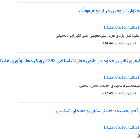
توارث زوجین در ازدواج موقّت
10.22075/feqh.2021
لی اکبر ایزدی فرد، علی فقیهی، علی اکبر ابوالحسینی
اصل مقاله
334.44 K
ر حدود در قانون مجازات اسلامی 1392(رویکردها، نوآوری ها، نارسایی ها)
10.22075/feqh.2021
سیدمحمود مجیدی، محمدحسن حسنی
اصل مقاله
612.49 K
ّ أحدٍ بحسبه»؛ اعتبارسنجی و مصداق ‌شناسی
10.22075/feqh.2021
ن