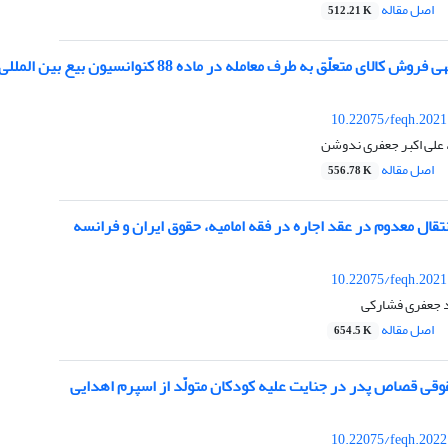
اصل مقاله
512.21 K
لای متعلّق به طرف معامله در ماده 88 کنوانسیون بیع بین المللی کالا
10.22075/feqh.2021
علی اکبر جعفری ندوشن
اصل مقاله
556.78 K
نتقال معدوم در عقد اجاره در فقه امامیه، حقوق ایران و فرانسه
10.22075/feqh.2021
 جعفری فشارکی
اصل مقاله
654.5 K
قی قصاص پدر در جنایت علیه کودکان متولّد از اسپرم اهدایی
10.22075/feqh.2022