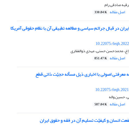
رقیه صادقی رام
اصل مقاله
330.84 K
ان در قبال جرائم سیاسی و مطالعه تطبیقی آن با نظام حقوقی آمریکا
10.22075/feqh.2022
غ، محمدحسن حسنی، مهدی ذوالفقاری
اصل مقاله
851.47 K
هه‌ معرفتی اصولی با اخباری ذیل مسأله حجیّت ذاتی قطع
10.22075/feqh.2021
، حسین واله
اصل مقاله
587.04 K
نفعت انسان و کیفیّت تسلیم آن در فقه و حقوق ایران