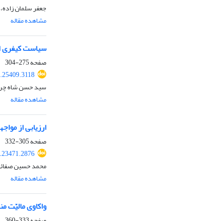
جعفر سلمان زاده، 
مشاهده مقاله
سیاست کیفری ایر
صفحه
275-304
.25409.3118
سید حسن شاه چرا
مشاهده مقاله
ارزیابی از مواج
صفحه
305-332
.23471.2876
محمد حسین صفائی
مشاهده مقاله
واکاوی مالیّت م
صفحه
333-360