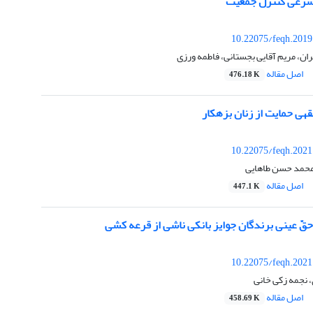
شرعی کنترل جمعیّت
10.22075/feqh.2019
ن، مریم آقایی بجستانی، فاطمه ورزی
اصل مقاله
476.18 K
هی حمایت از زنان بزهکار
10.22075/feqh.2021
محمد حسن طاهایی
اصل مقاله
447.1 K
قّ عینی برندگان جوایز بانکی ناشی از قرعه کشی
10.22075/feqh.2021
، نجمه زکی خانی
اصل مقاله
458.69 K