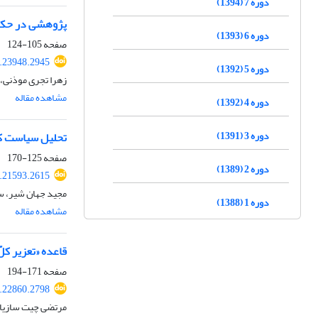
دوره 7 (1394)
پژوهشی در حکم 
دوره 6 (1393)
صفحه
105-124
.23948.2945
دوره 5 (1392)
زهرا تجری موذنی، ع
مشاهده مقاله
دوره 4 (1392)
دوره 3 (1391)
تحلیل سیاست کیفری ناظر ب
صفحه
125-170
دوره 2 (1389)
.21593.2615
مجید جهان شیر، 
دوره 1 (1388)
مشاهده مقاله
قاعده «تعزیر کل
صفحه
171-194
.22860.2798
مرتضی چیت سازیا