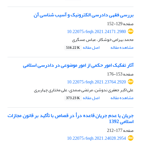
بررسی فقهی دادرسی الکترونیک و آسیب شناسی آن
صفحه
129-152
10.22075/feqh.2021.24171.2980
محمد بهرامی خوشکار، عباس عسگری
مشاهده مقاله
اصل مقاله
516.22 K
آثار تفکیک امور حکمی از امور موضوعی در دادرسی اسلامی
صفحه
153-176
10.22075/feqh.2021.23764.2920
علی اکبر جعفری ندوشن، مرتضی صمدی، علی مختاری چهاربری
مشاهده مقاله
اصل مقاله
373.23 K
جریان یا عدم جریان قاعده درأ در قصاص با تأکید بر قانون مجازات
اسلامی 1392
صفحه
177-212
10.22075/feqh.2021.24028.2954