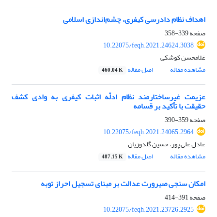
اهداف نظام دادرسی کیفری، چشم‌اندازی اسلامی
صفحه
339-358
10.22075/feqh.2021.24624.3038
غلامحسن کوشکی
مشاهده مقاله
اصل مقاله
460.04 K
عزیمت غیرساختارمند نظام ادلّه اثبات کیفری به وادی کشف
حقیقت با تأکید بر قسامه
صفحه
359-390
10.22075/feqh.2021.24065.2964
عادل علی پور، حسین گلدوزیان
مشاهده مقاله
اصل مقاله
487.15 K
امکان سنجی صیرورت عدالت بر مبنای تسجیل احراز توبه
صفحه
391-414
10.22075/feqh.2021.23726.2925