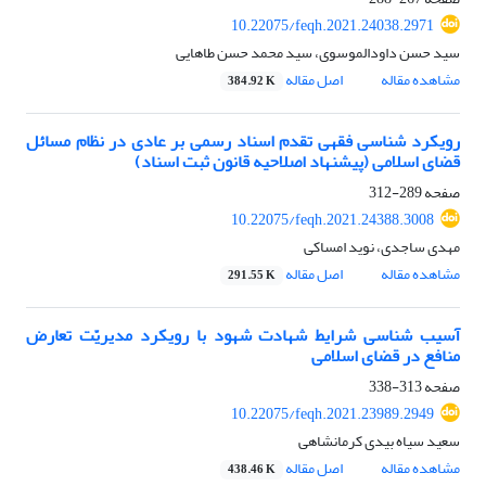
10.22075/feqh.2021.24038.2971
سید حسن داودالموسوی، سید محمد حسن طاهایی
مشاهده مقاله
اصل مقاله
384.92 K
رویکرد شناسی فقهی تقدم اسناد رسمی بر عادی در نظام مسائل
قضای اسلامی (پیشنهاد اصلاحیه قانون ثبت اسناد)
صفحه
289-312
10.22075/feqh.2021.24388.3008
مهدی ساجدی، نوید امساکی
مشاهده مقاله
اصل مقاله
291.55 K
آسیب شناسی شرایط شهادت شهود با رویکرد مدیریّت تعارض
منافع در قضای اسلامی
صفحه
313-338
10.22075/feqh.2021.23989.2949
سعید سیاه بیدی کرمانشاهی
مشاهده مقاله
اصل مقاله
438.46 K