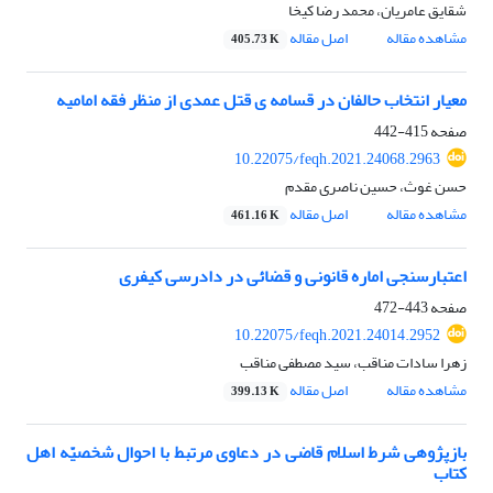
شقایق عامریان، محمد رضا کیخا
مشاهده مقاله
اصل مقاله
405.73 K
معیار انتخاب حالفان در قسامه‏ ی قتل عمدی از منظر فقه امامیه
صفحه
415-442
10.22075/feqh.2021.24068.2963
حسن غوث، حسین ناصری مقدم
مشاهده مقاله
اصل مقاله
461.16 K
اعتبارسنجی اماره قانونی و قضائی در دادرسی کیفری
صفحه
443-472
10.22075/feqh.2021.24014.2952
زهرا سادات مناقب، سید مصطفی مناقب
مشاهده مقاله
اصل مقاله
399.13 K
بازپژوهی شرط اسلام قاضی در دعاوی مرتبط با احوال شخصیّه اهل
کتاب