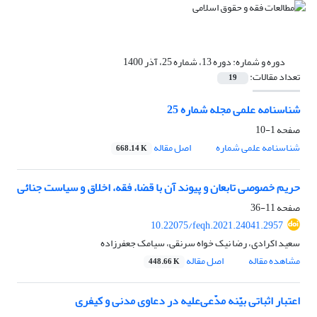
دوره و شماره:
دوره 13، شماره 25، آذر 1400
تعداد مقالات:
19
شناسنامه علمی مجله شماره 25
صفحه
1-10
شناسنامه علمی شماره
اصل مقاله
668.14 K
حریم خصوصی تابعان و پیوند آن با قضا، فقه، اخلاق و سیاست جنائی
صفحه
11-36
10.22075/feqh.2021.24041.2957
سعید اکرادی، رضا نیک خواه سرنقی، سیامک جعفرزاده
مشاهده مقاله
اصل مقاله
448.66 K
اعتبار اثباتی بیّنه مدّعی‌علیه در دعاوی مدنی و کیفری