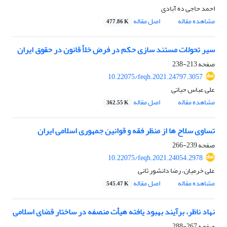
احمد حاجی ده آبادی
مشاهده مقاله
اصل مقاله
477.86 K
سیر تحولات مستند سازی حکم در فرض خلأ قانون در حقوق ایران
صفحه
213-238
10.22075/feqh.2021.24797.3057
علی عباس حیاتی
مشاهده مقاله
اصل مقاله
362.55 K
تساوی سلاح ها از منظر فقه و قوانین جمهوری اسلامی ایران
صفحه
239-266
10.22075/feqh.2021.24054.2978
علی خرمیان، رضا دانشور ثانی
مشاهده مقاله
اصل مقاله
545.47 K
نهاد ناظر، برآیند بهبود یافته هیأت منصفه در ساختار قضای اسلامی
صفحه
267-288