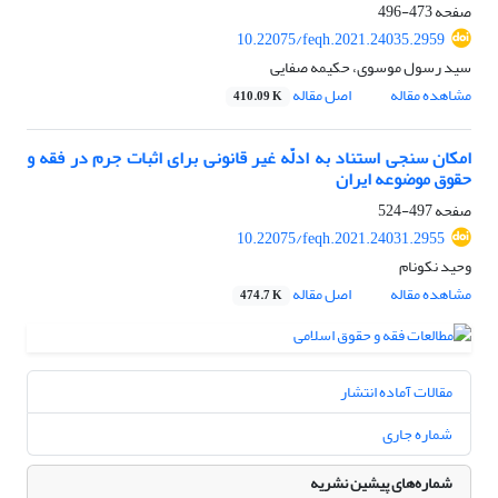
صفحه
473-496
10.22075/feqh.2021.24035.2959
سید رسول موسوی، حکیمه صفایی
مشاهده مقاله
اصل مقاله
410.09 K
امکان سنجی استناد به ادلّه غیر قانونی برای اثبات جرم در فقه و
حقوق موضوعه ایران
صفحه
497-524
10.22075/feqh.2021.24031.2955
وحید نکونام
مشاهده مقاله
اصل مقاله
474.7 K
مقالات آماده انتشار
شماره جاری
شماره‌های پیشین نشریه