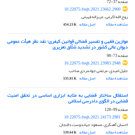
صفحه
37-72
10.22075/feqh.2021.23662.2900
روح الله اکرمی، عزیزاله فهیمی
مشاهده مقاله
اصل مقاله
454.23 K
موازین فقهی و تفسیر قضائی قوانین کیفری؛ نقد نظر هیأت عمومی
دیوان عالی کشور در تشدید شلّاق تعزیری
صفحه
73-98
10.22075/feqh.2021.23983.2948
جلیل امیدی، مرتضی جوانمردی صاحب
مشاهده مقاله
اصل مقاله
535.81 K
استقلال ساختار قضایی به مثابه ابزاری اساسی در تحقق امنیت
قضایی در الگوی دادرسی اسلامی
صفحه
99-128
10.22075/feqh.2021.24173.2981
احسان آهنگری، مسعود جهاندوست دالنجان
مشاهده مقاله
اصل مقاله
539.64 K