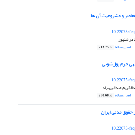
معاصر و مشروعیت آن ها
10.22075/feq
ادر شنیور
اصل مقاله
213.75 K
هی جرم پول‌شویی
10.22075/feq
الکریم عبدالهی‌نژاد
اصل مقاله
250.68 K
حقوق مدنی ایران
10.22075/feq