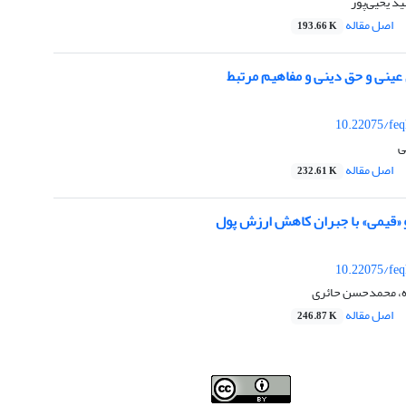
 یحیی‌پور
اصل مقاله
193.66 K
عینی و حق دینی و مفاهیم مرتبط
10.22075/feq
ی
اصل مقاله
232.61 K
و «قیمی» با جبران کاهش ارزش پول
10.22075/feq
ه، محمدحسن حائری
اصل مقاله
246.87 K