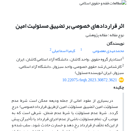
اثر قراردادهای خصوصی بر تضییق مسئولیت امین
نوع مقاله : مقاله پژوهشی
نویسندگان
2
1
محمدمهدی معصومی
کیمیا اسماعیلی
1
استادیار گروه حقوق ، واحد کاشان ، دانشگاه آزاد اسلامی کاشان ، ایران
2
کارشناس ارشد حقوق خصوصی، واحد سبزوار، دانشگاه آزاد اسلامی،
سبزوار، ایران (نویسنده مسئول)
10.22075/feqh.2023.30872.3621
چکیده
در بسیاری از عقود امانی از جمله ودیعه ممکن است شرط عدم
مسئولیّت امین (تضییق مسئولیّت امین ازطریق قراردادخصوصی) درج
گردد. شرط عدم مسئولیّت یا شرط عدم ضمان، شرطی است که به
موجب آن، تمام مسئولیّت ناشی از عدم اجرای قرارداد یا تأخیرآن پیش
از این که تخلّف از قرارداد رخ دهد و خسارت حادث شود، سلب شده و