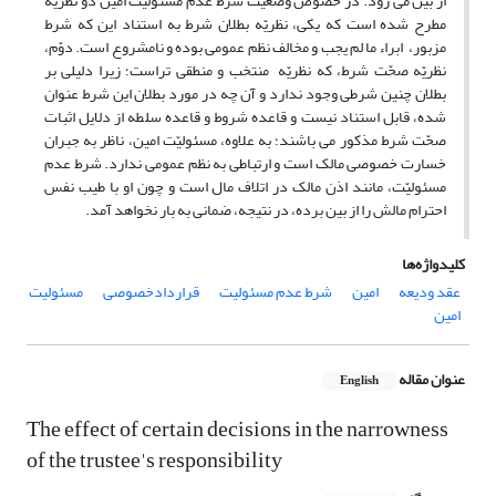
از بین می رود. در خصوص وضعیّت شرط عدم مسئولیّت امین دو نظریّه
مطرح شده است که یکی، نظریّه بطلان شرط به استناد این که شرط
مزبور، ابراء ما لم یجب و مخالف نظم عمومی بوده و نامشروع است. دوّم،
نظریّه صحّت شرط، که نظریّه منتخب و منطقی تراست؛ زیرا دلیلی بر
بطلان چنین شرطی وجود ندارد و آن چه در مورد بطلان این شرط عنوان
شده، قابل استناد نیست و قاعده شروط و قاعده سلطه از دلایل اثبات
صحّت شرط مذکور می باشند؛ به علاوه، مسئولیّت امین، ناظر به جبران
خسارت خصوصی مالک است و ارتباطی به نظم عمومی ندارد. شرط عدم
مسئولیّت، مانند اذن مالک در اتلاف مال است و چون او با طیب نفس
احترام مالش را از بین برده، در نتیجه، ضمانی به بار نخواهد آمد.
کلیدواژه‌ها
عقد ودیعه
امین
شرط عدم مسئولیت
قراردادخصوصی
مسئولیت
امین
عنوان مقاله
English
The effect of certain decisions in the narrowness
of the trustee's responsibility