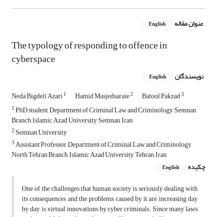
عنوان مقاله
English
The typology of responding to offence in
cyberspace
نویسندگان
English
1
2
3
Neda Bigdeli Azari
Hamid Masjedsaraie
Batool Pakzad
1
PhD student, Department of Criminal Law and Criminology, Semnan
Branch, Islamic Azad University, Semnan, Iran
2
Semnan University
3
Assistant Professor, Department of Criminal Law and Criminology,
North Tehran Branch, Islamic Azad University, Tehran, Iran
چکیده
English
One of the challenges that human society is seriously dealing with
its consequences and the problems caused by it are increasing day
by day, is virtual innovations by cyber criminals. Since many laws