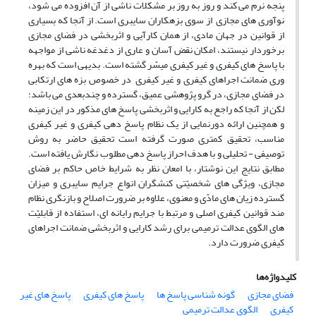
پنجه نرم می کند و روز به روز بر مشکلات ناشی از آن افزوده می شود،
نوآوری های مجازی از سوی بزهکاران سایبری است. از آنجا که بسیاری
از قوانین در جهان مادی، از همان کارآیی و اثربخشی در فضای مجازی
برخوردار نیستند، امکان نقض آسان و عاری از دغدغه ناشی از مواجهه
با پاسخ های کیفری و غیر کیفری میسّر گشته است. بدیهی است که بهره
وری ضمانت اجراهای کیفری و غیر کیفری در خصوص بزه های ارتکابی
در فضای مجازی، در گرو پژوهشی عمیق، گسترده و چندبعدی می باشد؛
لکن از آنجا که راجع به کارایی و اثربخشی پاسخ های مذکور در این زمینه
و همچنین ارائه دورنمایی از یک نظام پاسخ دهی کیفری و غیر کیفری
مناسب، تحقیق کمتری صورت گرفته است تحقیق حاضر به روش
توصیفی - تحلیلی و با هدف احراز پاسخ دهی مطلوب نگارش یافته است.
مطابق نتایج این نوشتار، با امعان نظر به شرایط خاص حاکم بر فضای
مجازی، ویژگی های شخصیّتی کنشگران انواع جرایم سایبری و میزان
گسترده زیان های مادّی و معنوی، علاوه بر ضرورت اصلاح و بازنگری نظام
مند قوانین کیفری اصلی و مرتبط با جرایم رایانه ای، استفاده از قابلیّت
های الگوی عدالت ترمیمی برای رشد کارایی و اثربخشی ضمانت اجراهای
کیفری ضرورت دارد.
کلیدواژه‌ها
فضای مجازی
گونه شناسی پاسخ ها
پاسخ های کیفری
پاسخ های غیر
کیفری
الگوی عدالت ترمیمی