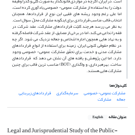
است. در ایران، اگرچه در مواردی قانونگذار به صورت کلّی و گذرا وظیفه
دولت را به استفاده از مشارکت عمومی- خصوصی یادآوری کرده است،
اما علی رغم وجود ریشه ­های فقهی این نوع از قراردادها، همچنان
انتخاب قالب مناسب قراردادی برای اینگونه مشارکت محلّ سوال است.
به نظر می ر­رسد هرچند کلیّت قراردادهای مشارکت، عقد شرکت در
فقه را تداعی می‏ کند، اما در برخی از مصایق، از عقد شرکت فاصله گرفته
و به نهاد هایی همچون اجاره اشخاص و جعاله نزدیک می ­شود. اگر چه
در نظام حقوقی کنونی ایران، زمینه برای استفاده از انواع قراردادهای
مشارکت مدنی و خدمت برای تحقّق مشارکت عمومی- خصوصی وجود
دارد، اما این پژوهش و یافته ‌های آن نشان می ‌دهد که قراردادهای
ساخت، بهره‏برداری، و واگذاری (BOT) مناسب‌ ترین قالب برای چنین
مشارکت‌ هایی هستند.
کلیدواژه‌ها
مشارکت عمومی- خصوصی
سرمایه‌گذاری
قراردادهای زیربنایی
جعاله
مشارکت
عنوان مقاله
English
Legal and Jurisprudential Study of the Public-