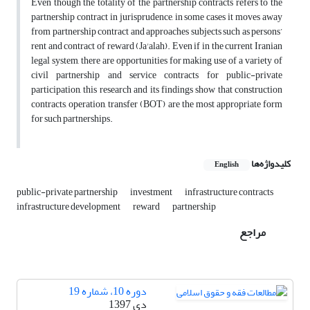
Even though the totality of the partnership contracts refers to the
partnership contract in jurisprudence, in some cases it moves away
from partnership contract and approaches subjects such as persons’
rent and contract of reward (Ja'alah). Even if in the current Iranian
legal system, there are opportunities for making use of a variety of
civil partnership and service contracts for public-private
participation, this research and its findings show that construction
contracts, operation, transfer (BOT) are the most appropriate form
for such partnerships.
کلیدواژه‌ها
English
public-private partnership
investment
infrastructure contracts
infrastructure development
reward
partnership
مراجع
دوره 10، شماره 19
دی 1397