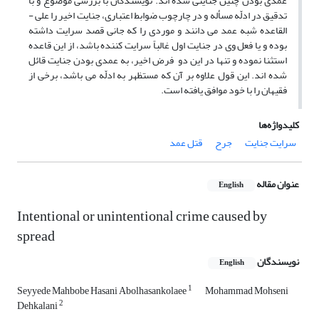
عمدی بودن چنین جنایتی شده اند. نویسندگان با بررسی موضوع و با
تدقیق در ادلّه مسأله و در چارچوب ضوابط اعتباری، جنایت اخیر را علی ­
القاعده شبه عمد می­ دانند و موردی را که جانی قصد سرایت داشته
بوده و یا فعل وی در جنایت اول غالباً سرایت کننده باشد، از این قاعده
استثنا نموده و تنها در این دو فرض اخیر، به عمدی بودن جنایت قائل
شده­ اند. این قول علاوه بر آن ­که مستظهر به ادلّه می ­باشد، برخی از
فقیهان را با خود موافق یافته است.
کلیدواژه‌ها
سرایت جنایت
جرح
قتل عمد
عنوان مقاله
English
Intentional or unintentional crime caused by
spread
نویسندگان
English
1
Seyyede Mahbobe Hasani Abolhasankolaee
Mohammad Mohseni
2
Dehkalani