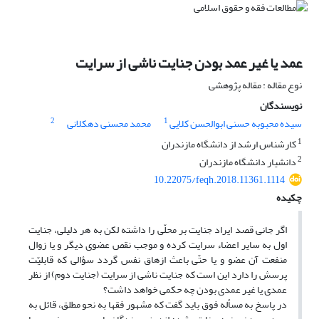
عمد یا غیر عمد بودن جنایت ناشی از سرایت
نوع مقاله : مقاله پژوهشی
نویسندگان
2
1
سیده محبوبه حسنی ابوالحسن کلایی
محمد محسنی دهکلانی
1
کارشناس ارشد از دانشگاه مازندران
2
دانشیار دانشگاه مازندران
10.22075/feqh.2018.11361.1114
چکیده
اگر جانی قصد ایراد جنایت بر محلّی را داشته لکن به هر دلیلی، جنایت
اول به سایر اعضاء سرایت کرده و موجب نقص عضوی دیگر و یا زوال
منفعت آن عضو و یا حتّی باعث ازهاق نفس گردد سؤالی که قابلیّت
پرسش را دارد این است که جنایت ناشی از سرایت (جنایت دوم) از نظر
عمدی یا غیر عمدی بودن چه حکمی خواهد داشت؟
در پاسخ به مسأله فوق باید گفت که مشهور فقها به نحو مطلق، قائل به