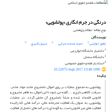
درنگی در جرم انگاری «پولشویی»
نوع مقاله : مقاله پژوهشی
نویسندگان
3
2
1
غفور خوئینی
حمید مسجدسرایی
سهیل کبیری
1
دانشیار دانشگاه خوارزمی
2
دانشگاه سمنان
3
استادیار فقه و حقوق خصوصی
10.22075/feqh.2017.11148.1090
چکیده
پولشویی به مجموع عملیّات بر روی اموال نامشروع مانند مواد مخدر،
سرقت، کلاهبرداری و ...، گفته می شود تا این اموال، به ظاهر مشروع و
قانونی قلمداد شده و منشأ نامشروع آن مخفی گردد. در عملیات
پولشویی، به عنوان یک فعالیّت مجرمانه مالی، درآمد هایی که زائیده
فعالیّت های غیر قانونی است، به گونه ای با درآمد های حاصل از فعالیّت