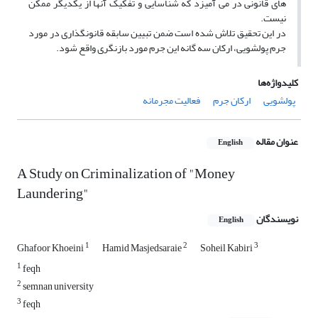
های قانونی در می آمیزد که شناسایی و تفکیک آنها از یکدیگر ممکن
نیست.
در این تحقیق تلاش شده است ضمن تبیین سابقه قانونگذاری در مورد
جرم پولشویی، ارکان سه گانه این جرم مورد بازنگری واقع شود.
کلیدواژه‌ها
پولشویی
ارکان جرم
فعالیت مجرمانه
عنوان مقاله
English
A Study on Criminalization of "Money
Laundering"
نویسندگان
English
1
2
3
Ghafoor Khoeini
Hamid Masjedsaraie
Soheil Kabiri
1
feqh
2
semnan university
3
feqh