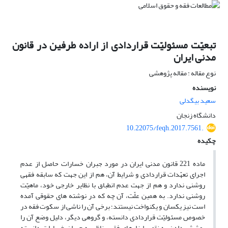
تبعیّت مسئولیّت قراردادی از اراده طرفین در قانون
مدنی ایران
نوع مقاله : مقاله پژوهشی
نویسنده
سعید بیگدلی
دانشگاه زنجان
10.22075/feqh.2017.7561.
چکیده
ماده 221 قانون مدنی ایران در مورد جبران خسارات حاصل از عدم
اجرای تعهّدات قراردادی و شرایط آن، هم از این جهت که سابقه فقهی
روشنی ندارد و هم از جهت عدم انطباق با نظایر خارجی خود، ماهیّت
روشنی ندارد. به همین علّت، آن چه که در نوشته های حقوقی آمده
است نیز یکسان و یکنواخت نیستند؛ برخی آن را ناشی از سکوت فقه در
خصوص مسئولیّت قراردادی دانسته، و گروهی دیگر، دلیل وضع آن را
پوشش دادن به نقص ابزارهای فقهی ناظر به جبران خسارات دانسته