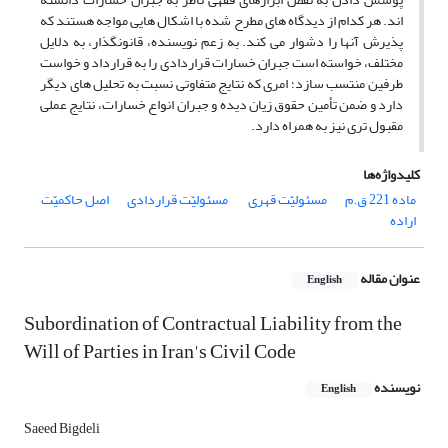
اند. هر کدام از دیدگاه های مطرح شده با اشکال هایی مواجه هستند که
پذیرش آنها را دشوار می کند. به زعم نویسنده، قانونگذار،‌ به دلایل
مختلف، خواسته است جبران خسارات قراردادی را به قرارداد و خواست
طرفین منتسب سازد؛ امری که نتایج متفاوتی نسبت به تحلیل های دیگر
دارد و ضمن تأمین حقوق زیان دیده و جبران انواع خسارات، نتایج عملی
مقبول تری نیز به همراه دارد.
کلیدواژه‌ها
ماده 221 ق.م
مسئولیّت قهری
‌ مسئولیّت قراردادی
اصل حاکمیّت
اراده
عنوان مقاله
English
Subordination of Contractual Liability from the
Will of Parties in Iran's Civil Code
نویسنده
English
Saeed Bigdeli