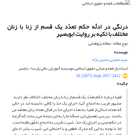
درنگی در ادلّه حکم تعدّد یک قسم از زنا با زنان
مختلف با تکیه بر روایت ابوبصیر
نوع مقاله : مقاله پژوهشی
نویسنده
سید مجتبی حسین نژاد
استادیار فقه و مبانی حقوق اسلامی موسسه آموزش عالی پارسا- بابلسر
10.22075/feqh.2017.2412
چکیده
فقها درباره حکم تعدّد یک قسم از زنا با زنان مختلف، اختلاف نظر دارند.
مشهور قریب به اجماع آنها، اجرای یک حدّ را کافی دانسته اند در حالی
که تعداد اندکی از فقها، به تعدّد اجرای حدّ در قبال تعداد زنان معتقد می
باشند. بررسی تفصیلی این مسأله ما را به این نتیجه می رساند که گرچه
در حکم مبنی بر اجرای یک حدّ، شهرت قریب به اجماع تحقّق یافته است،
اما با توجه به این که مدرک قطعی و یا احتمالی این شهرت بنابر ادعای
قائلین قول اوّل، ضعف سندی روایت ابوبصیر، همچنین اصل برائت، بنای