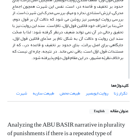
حدود بر تخفیف و قاعده درء است، نفس این شهرت همچون اجماع
مدرکی، ارزش استنادی ندارد و مهمّ، بررسی مدرک این شهرت است. از
بررسی روایت ابوبصیر نیز روشن می شود که دلالت آن بر قول دوم،
حتّی بنا بر اعتراف خود قائلین قول اوّل، تامّ است. سند این روایت نیز با
تحقیق رجالی در آن نمی تواند ضعیف درنظر گرفته شود؛ لذا با صحّت
سند این روایت و دلالت آن به شکل تامّ بر مدّعای قائلین قول اوّل،
جایگاهی برای اصل برائت، بنای حدود بر تخفیف و قاعده درء، که از
مستندات قول اوّل است، باقی نمی ماند. در نتیجه، چاره ای نیست که
برخلاف نظریّه مشهور، در این مقام قول دوّم پذیرفته شود.
کلیدواژه‌ها
تکرار زنا
روایت ابوبصیر
طبیعت محض
طبیعت ساریه
شهرت
عنوان مقاله
English
Analyzing the ABU BASIR narrative in plurality
of punishments if there is a repeated type of