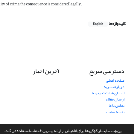
ity of crime, the consequence is considered legally.
کلیدواژه‌ها
English
دسترسی سریع
آخرین اخبار
صفحه اصلی
درباره نشریه
اعضای هیات تحریریه
ارسال مقاله
تماس با ما
نقشه سایت
سامانه مدیریت نشریات علمی.
طراحی و پیاده سازی از
سیناوب
این وب سایت از کوکی ها برای اطمینان از ارائه بهترین خدمات استفاده می کند.