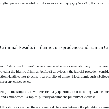
تعدد نتیجه با حالتی که موضوع جرم یا بزه دیده متعدد است، رابطه عموم و خصوص مطلق و
f Criminal Results in Slamic Jurisprudence and Iranian 
ses of “plurality of crimes” is where from one behavior, emanate many criminal resul
dopted in the Islamic Criminal Act 1392 .previously the judicial precedent consid
lation identifies the subject as “ real plurality of crime”. Most Islamic Jurists beli
nt for any consequence.
eing, as the subject is new, there are many questions on it including: what is m
and similar cases like topical plurality of crime and plurality of victims?
f this study shows that there are some differences between the plurality of crimi