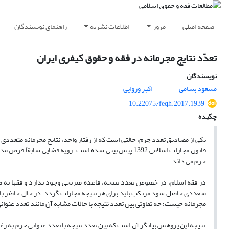
صفحه اصلی
مرور
اطلاعات نشریه
راهنمای نویسندگان
تعدّد نتایج مجرمانه در فقه و حقوق کیفری ایران
نویسندگان
مسعود بسامی
اکبر وروایی
10.22075/feqh.2017.1939
چکیده
یکی از مصادیق تعدد جرم، حالتی است که از رفتار واحد، نتایج مجرمانه متعددی 
قانون مجازات اسلامی 1392 پیش بینی شده است. رویه قضایی
جرم می داند.
در فقه اسلام، در خصوص تعدد نتیجه، قاعده صریحی وجود ندارد و فقها به صور
متعددی حاصل شود مرتکب باید برای هر نتیجه مجازات گردد. در حال حاضر با تو
مجرمانه چیست؛ چه تفاوتی بین تعدد نتیجه با حالات مشابه آن مانند تعدد عنوا
نتیجه این پژوهش بیانگر آن است که بین تعدد نتیجه با تعدد عنوانی جرم به رغم