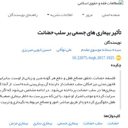
صفحه اصلی
مرور
اطلاعات نشریه
راهنمای نویسندگان
تأثیر بیماری های جسمی بر سلب حضانت
نویسندگان
سیده سمانه موسوی مقدم
علی تولّائی
حسین ابویی مهریزی
10.22075/feqh.2017.1925
چکیده
قانون مدنی نیز امکان سلب حضانت از دارنده آن پیش‌بینی شده است. از آنجا 
بیماری‌ها در سلب حضانت پرداخته می‌شود. در ادامه مشخص می‌شود که اگر ب
سرایت کرده و موجب اضرار او شود، یا این که سرپرست به خاطر بیماری صعب‌العل
طفل جلوگیری کرده و یا از طریق مباشر، امور و مصالح مربوط به نگهداری و تربی
کلیدواژه‌ها
حضانت
سلب حضانت
بیماری جسمی
بیماری‌ ساری
بیماری مزمن