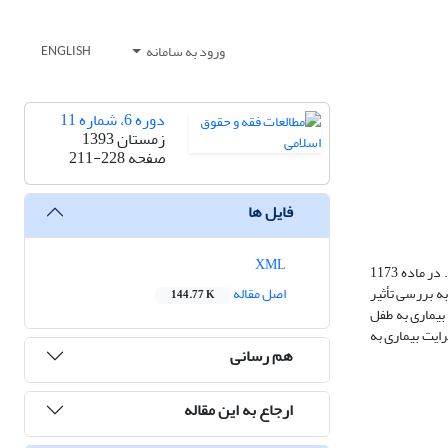
ورود به سامانه
ENGLISH
دوره 6، شماره 11
زمستان 1393
صفحه
211-228
فایل ها
XML
فلسفه حضانت، تحقق مصالح طفل و دفع هر گونه ضرر و زیانی از اوست، بنابراین اگر والدین شایستگی و شرایط لازم را نداشته باشند، حق حضانت از آنها سلب می‌شود. در ماده 1173
ه بررسی تأثیر
اصل مقاله
144.77 K
بیماری به طفل
ایت بیماری به
هم رسانی
ارجاع به این مقاله