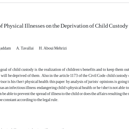
of Physical Illnesses on the Deprivation of Child Custody
qaddam
A. Tavallai
H. Aboui Mehrizi
goal of child custody is the realization of children's benefits and to keep them out 
 will be deprived of them. Also in the article 1173 of the Civil Code, child custody 
isor is his (her) physical health, this paper, by analysis of jurists' opinions, is goin
as an infectious illness, endangering child's physical health, or he (she) is not able t
n be able to prevent the spread of illness to the child or does the affairs resulting 
e constant according to the legal rule.