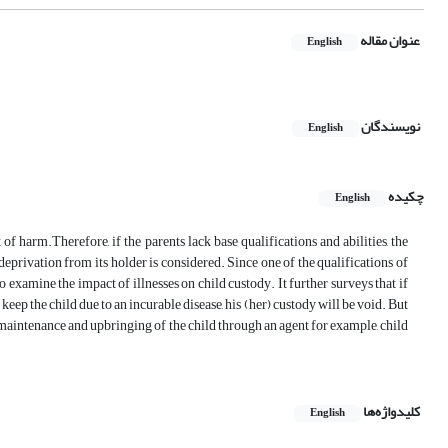
عنوان مقاله
English
نویسندگان
English
چکیده
English
of harm.Therefore, if the parents lack base qualifications and abilities, the
deprivation from its holder is considered. Since one of the qualifications of
g to examine the impact of illnesses on child custody. It further surveys that if
o keep the child due to an incurable disease, his (her) custody will be void. But
the maintenance and upbringing of the child through an agent for example, child
کلیدواژه‌ها
English