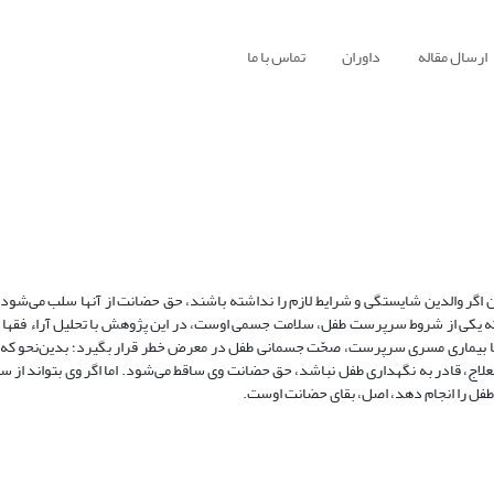
ارسال مقاله
داوران
تماس با ما
که یکی از شروط سرپرست طفل، سلامت جسمی اوست، در این پژوهش با تحلیل آراء فقها ب
ا بیماری مسری سرپرست، صحّت جسمانی طفل در معرض خطر قرار بگیرد؛ بدین‌نحو که 
اج، قادر به نگهداری طفل نباشد، حق حضانت وی ساقط می‌شود. اما اگر وی ‌بتواند از سر
ت طفل را انجام دهد، اصل، بقای حضانت اوست.