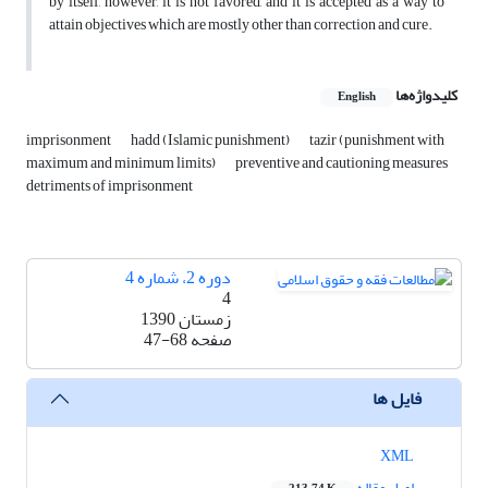
by itself, however, it is not favored, and it is accepted as a way to
attain objectives which are mostly other than correction and cure.
کلیدواژه‌ها
English
imprisonment
hadd (Islamic punishment)
tazir (punishment with
maximum and minimum limits)
preventive and cautioning measures
detriments of imprisonment
دوره 2، شماره 4
4
زمستان 1390
صفحه
47-68
فایل ها
XML
اصل مقاله