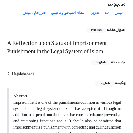
کلیدواژه‌ها
حبس
حد
تعزیر
اقدام احتیاطی و تأمینی
ضررهای حبس
عنوان مقاله
English
A Reflection upon Status of Imprisonment
Punishment in the Legal System of Islam
نویسنده
English
A. Hajidehabadi
چکیده
English
Abstract
Imprisonment is one of the punishments common in various legal
systems. The legal system of Islam has accepted it. Though, in
addition to its penal function, Islam has considered some preventive
and cautioning functions for it. It should also be admitted that
imprisonment is a punishment with correcting and curing function