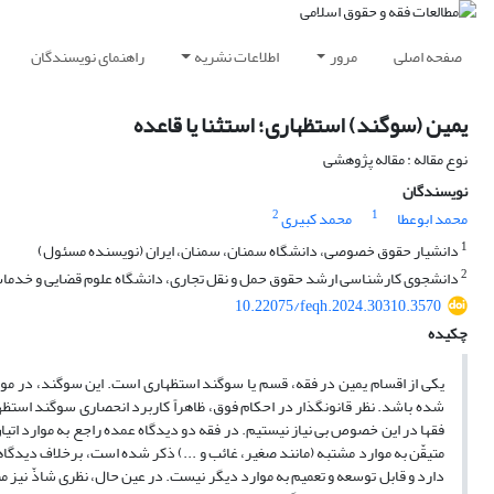
صفحه اصلی
مرور
اطلاعات نشریه
راهنمای نویسندگان
یمین (سوگند) استظهاری؛ استثنا یا قاعده
نوع مقاله : مقاله پژوهشی
نویسندگان
2
1
محمد ابوعطا
محمد کبیری
1
دانشیار حقوق خصوصی، دانشگاه سمنان، سمنان، ایران (نویسنده مسئول)
2
دانشجوی کارشناسی ارشد حقوق حمل و نقل تجاری، دانشگاه علوم قضایی و خدمات ا
10.22075/feqh.2024.30310.3570
چکیده
شده باشد. نظر قانونگذار در احکام فوق، ظاهراً کاربرد انحصاری سوگند استظها
فقها در این خصوص بی نیاز نیستیم. در فقه دو دیدگاه عمده راجع به موارد اتیا
متیقّن به موارد مشتبه (مانند صغیر، غائب و ...) ذکر شده است، برخلاف دیدگاهی
دارد و قابل توسعه و تعمیم به موارد دیگر نیست. در عین حال، نظری شاذّ نیز م