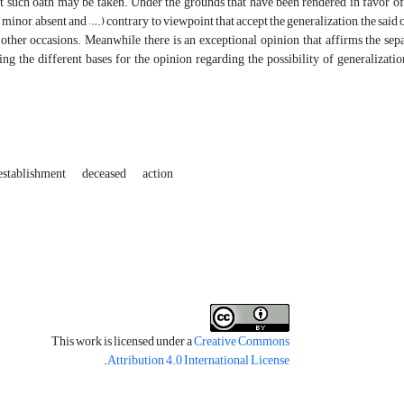
t such oath may be taken. Under the grounds that have been rendered in favor of 
 minor, absent and ….) contrary to viewpoint that accept the generalization, the said 
other occasions. Meanwhile there is an exceptional opinion that affirms the sepa
ng the different bases for the opinion regarding the possibility of generalizatio
establishment
deceased
action
This work is licensed under a
Creative Commons
.
Attribution 4.0 International License