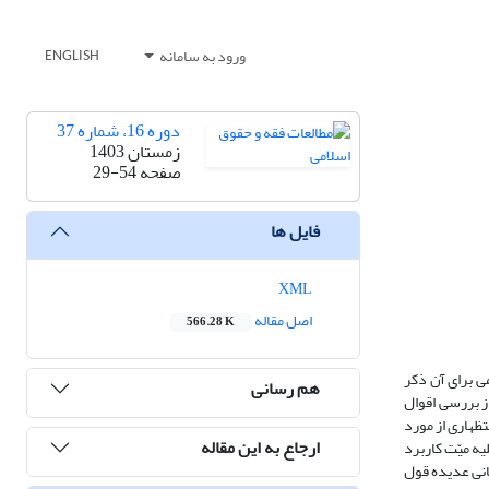
ورود به سامانه
ENGLISH
دوره 16، شماره 37
زمستان 1403
صفحه
29-54
فایل ها
XML
اصل مقاله
566.28 K
سایی شده بی آن که نامی برای آن ذکر
هم رسانی
ز بررسی اقوال
تظهاری از مورد
ارجاع به این مقاله
یه میّت کاربرد
انی عدیده قول