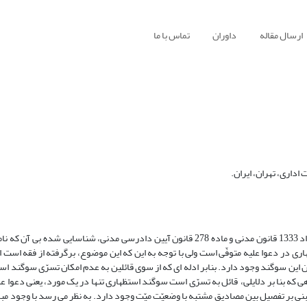
ارسال مقاله
داوران
تماس با ما
داری، تهران، ایران.
یکی از اقسام یمین در فقه، قسم یا سوگند استظهاری است. این سوگند، در مواد 1333 قانون مدنی و ماده 278 قانون آیین دادرسی مدنی، شنا
ری در دعوا علیه متوفّی است ولی با توجه به این که این موضوع، برگرفته از فقه است ا
ن این سوگند وجود دارد. بنابر ادله ای که از سوی قائلین به عدم امکان تسرّی سوگند اس
 که بنا بر دلایلی، قائل به تسرّی است سوگند استظهاری تنها در یک مورد، یعنی دعوا عل
بنی بر تفصیل بین مصادیق مشتبه با وضعیّت میّت وجود دارد. به نظر می رسد با وجود مب