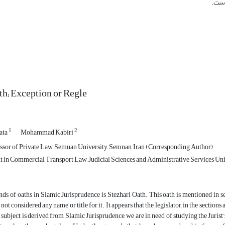
است.
th; Exception or Regle
1
2
ata
Mohammad Kabiri
ssor of Private Law, Semnan University, Semnan, Iran (Corresponding Author)
t in Commercial Transport Law, Judicial Sciences and Administrative Services Univ
nds of oaths in Slamic Jurisprudence is Stezhari Oath. This oath is mentioned in 
 not considered any name or title for it. It appears that the legislator, in the sectio
e subject is derived from Slamic Jurisprudence, we are in need of studying the Juris