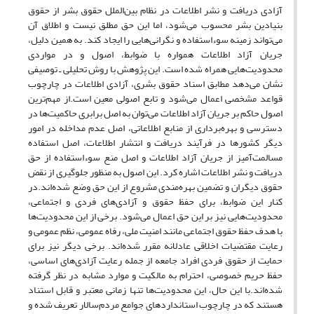
آزادی دریافت و نشر اطلاعات در نظام بین‌الملل حقوق بشر از حقوق
بنیادین بشر محسوب می‌شود، اما این حق مطلق نیست و اطلاق آن
می‌تواند زمینه سوءاستفاده و نگرانی‌هایی را ایجاد کند. به همین دلیل،
جریان آزاد اطلاعات همواره با ضوابط، اصول و در مواردی
محدودیت‌هایی همراه شده است. این پژوهش با روش تحلیلی ـ توصیفی
نشان می‌دهد مطابق اسناد حقوق بشری، آزادی اطلاعات در چارچوب
قواعد مشخصی اعمال می‌شود و تابع اصولی معین است.از مهم‌ترین
اصول حاکم بر جریان آزاد اطلاعات می‌توان به اصل برابری حاکمیت‌ها در
دسترسی و بهره‌برداری از منابع اطلاعاتی، اصل عدم مداخله در امور
دیگر کشورها در فرآیند دریافت و انتشار اطلاعات، اصل استفاده
مسالمت‌آمیز از جریان آزاد اطلاعات و اصل منع سوءاستفاده از حق
دریافت و نشر اطلاعات اشاره کرد. این اصول به منظور جلوگیری از نقض
حقوق دیگران و تضمین بهره‌مندی مشروع از این حق وضع شده‌اند.در
کنار این ضوابط، برای حفظ حقوق و آزادی‌های فردی و اجتماعی،
محدودیت‌هایی نیز بر این حق اعمال می‌شود. برخی از این محدودیت‌ها
با هدف حفظ حقوق اجتماعی مانند امنیت ملی، رفاه عمومی، نظم عمومی و
رعایت مقتضیات اخلاقی عادلانه مقرر شده‌اند. برخی دیگر نیز برای
حمایت از حقوق فردی افراد جامعه از جمله رعایت آزادی‌های اساسی،
حفظ حریم خصوصی، احترام به مالکیت و موارد مشابه در نظر گرفته
شده‌اند.با این حال، این محدودیت‌ها تنها زمانی معتبر و قابل استناد
هستند که در چارچوب استانداردهای جوامع مردم‌سالار تعریف شده و