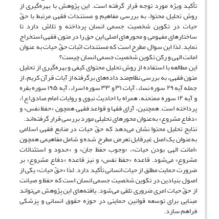
تأکید ویژه مورد توجه قرار گرفته است. این پژوهش با بهره‌گیری از
روش تحلیل محتوا، به بررسی مفاهیم و مستندات فقهی مرتبط با حقّ
حیات در تکوین شخصیت جسمی انسان پرداخته و تلاش دارد تا
ساختارهای مفهومی و محورهای اصلی این حق را در متون فقهی استخراج
نماید. لذا این سوال مطرح است که مستندات اثبات حقّ حیات به عنوان
امانت الهی و رکن تکوین شخصیت جسمی انسان چیست؟
این مطالعه با استفاده از روش تحلیل محتوای کیفی و بهره‌گیری از تحلیل
متون فقهی، به بررسی نظام‌مند داده‌های برگرفته از آیات قرآن کریم، از
جمله آیه ۲۹ سوره نساء، آیات ۳۱ و ۳۳ سوره اسراء، آیه ۱۹۵ سوره بقره
و آیه ۱۲ سوره ممتحنه، همراه با احادیث نبوی و روایات امام صادق(ع)،
پرداخته است. همچنین، آرای فقها و قواعد فقهی همچون «حفظ نفس» و
«دفاع مشروع» به‌عنوان محورهای تحلیلی مورد بررسی قرار گرفته‌اند.
نتایج تحلیل محتوا نشان می‌دهد که حقّ حیات در منابع فقهی اسلامی
به‌عنوان یک اصل غیرقابل تعرض مطرح شده و شامل مفاهیمی همچون
«امانت الهی بودن حیات»، «وجوب حفظ جان» و «حدود و استثنائات
مشروع» می‌شود. قاعده «حفظ نفس» و نیز قاعده «دفاع مشروع» بر
ضرورت حمایت مطلق از حیات انسانی تأکید دارد. لذا «حقّ حیات» یکی از
اصول بنیادین در تکوین شخصیت جسمی انسان است که حفظ و صیانت
از حقّ حیات امری ضروری تلقی می‌شود. یافته‌های این پژوهش می‌تواند
مبنایی برای توسعه قوانین حمایتی در حوزه حقوق انسانی و پزشکی
فراهم سازد.