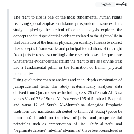
چکیده
English
The right to life is one of the most fundamental human rights,
receiving special emphasis in Islamic jurisprudential sources. This
study, employing the method of content analysis, explores the
concepts and jurisprudential evidences related to the right to life in
the formation of the human physical personality. It seeks to extract
the conceptual frameworks and principal foundations of this right
from juristic texts. Accordingly, the research poses the question:
what are the evidences that affirm the right to life as a divine trust
and a fundamental pillar in the formation of human physical
personality?
Using qualitative content analysis and an in-depth examination of
jurisprudential texts, this study systematically analyzes data
derived from Qur'anic verses including verse 29 of Surah Al-Nisa,
verses 31 and 33 of Surah Al-Isra, verse 195 of Surah Al-Baqarah,
and verse 12 of Surah Al-Mumtahina alongside Prophetic
traditions and narrations attributed to Imam Al-Sadiq (peace be
upon him). In addition, the views of jurists and jurisprudential
principles such as "preservation of life" (ḥifẓ al-nafs) and
"legitimate defense" (al-difāʿ al-mashrūʿ) have been considered as