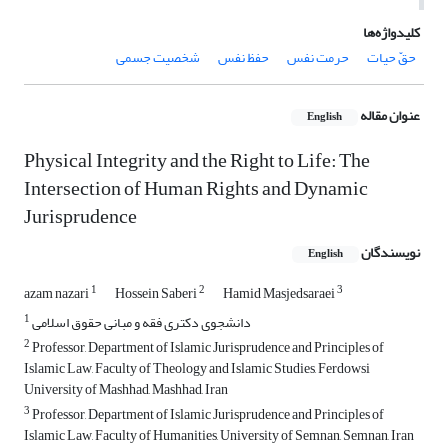
کلیدواژه‌ها
حقّ حیات
حرمت نفس
حفظ نفس
شخصیت جسمی
عنوان مقاله
English
Physical Integrity and the Right to Life: The
Intersection of Human Rights and Dynamic
Jurisprudence
نویسندگان
English
1
2
3
azam nazari
Hossein Saberi
Hamid Masjedsaraei
1
دانشجوی دکتری فقه و مبانی حقوق اسلامی
2
Professor, Department of Islamic Jurisprudence and Principles of
Islamic Law, Faculty of Theology and Islamic Studies, Ferdowsi
University of Mashhad, Mashhad, Iran
3
Professor, Department of Islamic Jurisprudence and Principles of
Islamic Law, Faculty of Humanities, University of Semnan, Semnan, Iran