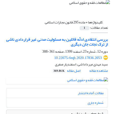
کلیدواژه‌ها =
ماده 295 قانون مجازات اسلامی
تعداد مقالات:
1
بررسی انتقادی ادلّه قائلین به مسئولیت مدنی غیر قراردادی ناشی
از ترک نجات جان دیگری
دوره 12، شماره 23، اسفند 1399، صفحه
361-388
10.22075/feqh.2020.17836.2053
سید مهدی میرداداشی، اسفندیار صفری
مشاهده مقاله
اصل مقاله
369.86 K
مقالات آماده انتشار
شماره جاری
شماره‌های پیشین نشریه