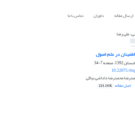
ارسال مقاله
داوران
تماس با ما
نی، علی رضا
اطمینان در علم اصول
7-34
10.22075/feq
حمدرضا محمدرضا داداشی نیاکی
اصل مقاله
221.14 K