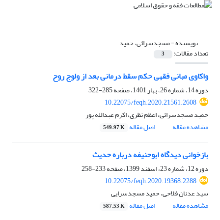
نویسنده =
مسجدسرائی، حمید
تعداد مقالات:
3
واکاوی مبانی فقهی حکم سقط درمانی بعد از ولوج روح
دوره 14، شماره 26، بهار 1401، صفحه
285-322
10.22075/feqh.2020.21561.2608
حمید مسجدسرائی، اعظم نظری، اکرم عبدالله پور
مشاهده مقاله
اصل مقاله
549.97 K
بازخوانی دیدگاه ابوحنیفه درباره حدیث
دوره 12، شماره 23، اسفند 1399، صفحه
233-258
10.22075/feqh.2020.19368.2288
سید عدنان فلاحی، حمید مسجدسرایی
مشاهده مقاله
اصل مقاله
587.53 K