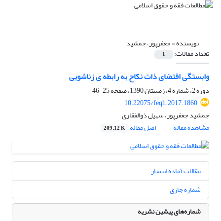
نویسنده =
جعفرپور، جمشید
تعداد مقالات:
1
وابستگی اقتضای ذات نکاح به رابطه ی زناشویی
دوره 2، شماره 4، زمستان 1390، صفحه
25-46
10.22075/feqh.2017.1860
جمشید جعفرپور، سهیل ذوالفقاری
مشاهده مقاله
اصل مقاله
209.12 K
مقالات آماده انتشار
شماره جاری
شماره‌های پیشین نشریه