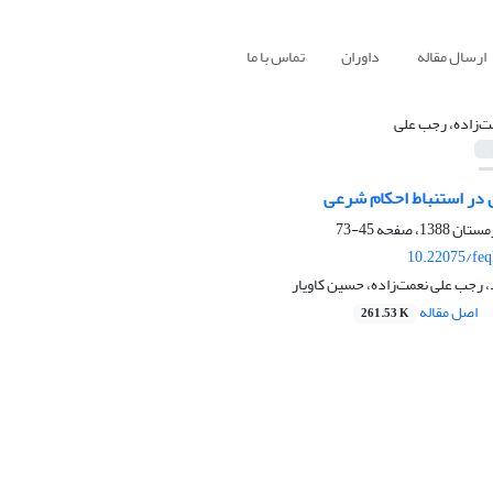
ارسال مقاله
داوران
تماس با ما
ت‌زاده، رجب علی
 در استنباط احکام شرعی
45-73
10.22075/feq
د، رجب علی نعمت‌زاده، حسین کاویار
اصل مقاله
261.53 K