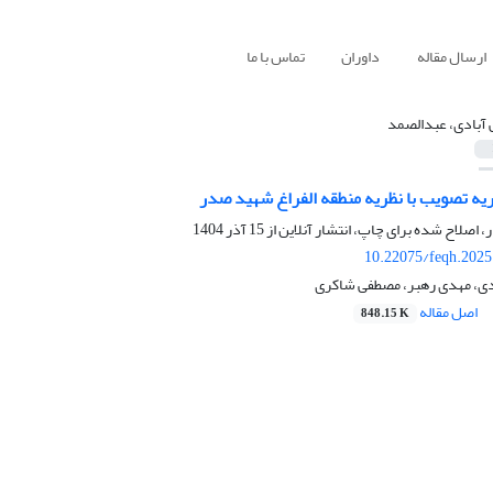
ارسال مقاله
داوران
تماس با ما
 آبادی، عبدالصمد
ه تصویب با نظریه منطقه الفراغ شهید صدر
ر، اصلاح شده برای چاپ، انتشار آنلاین از
15 آذر 1404
10.22075/feqh.2025
دی، مهدی رهبر، مصطفی شاکری
اصل مقاله
848.15 K