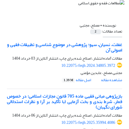
نویسنده =
مصلح، مجتبی
تعداد مقالات:
2
غفلت، نسیان، سهو؛ پژوهشی در موضوع شناسی و تطبیقات فقهی و
اصولی آن
مقالات آماده انتشار، اصلاح شده برای چاپ، انتشار آنلاین از
03 خرداد 1404
10.22075/feqh.2024.34805.3972
مجتبی مصلح، عابدین مؤمنی
مشاهده مقاله
اصل مقاله
1.39 M
بازپژوهی مبانی فقهی ماده 705 قانون مجازات اسلامی؛ در خصوص
قمار، شرط بندی و بخت آزمایی (با تأکید بر آرا و نظرات استدلالی
شورای نگهبان)
مقالات آماده انتشار، اصلاح شده برای چاپ، انتشار آنلاین از
06 خرداد 1404
10.22075/feqh.2025.35994.4086