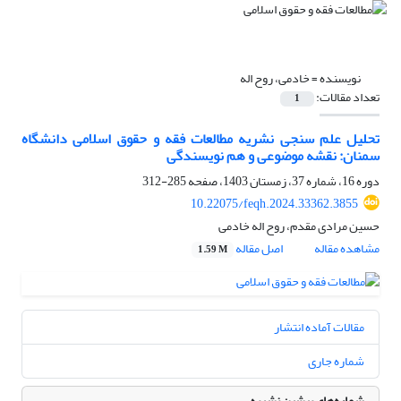
نویسنده =
خادمی، روح اله
تعداد مقالات:
1
تحلیل علم سنجی نشریه مطالعات فقه و حقوق اسلامی دانشگاه
سمنان: نقشه موضوعی و هم نویسندگی
دوره 16، شماره 37، زمستان 1403، صفحه
285-312
10.22075/feqh.2024.33362.3855
حسین مرادی مقدم، روح اله خادمی
مشاهده مقاله
اصل مقاله
1.59 M
مقالات آماده انتشار
شماره جاری
شماره‌های پیشین نشریه