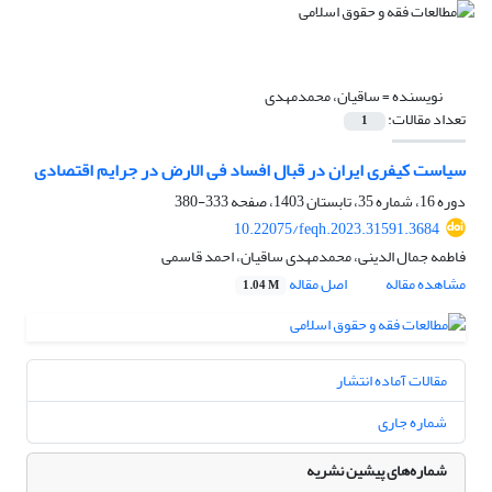
نویسنده =
ساقیان، محمدمهدی
تعداد مقالات:
1
سیاست کیفری ایران در قبال افساد فی الارض در جرایم اقتصادی
دوره 16، شماره 35، تابستان 1403، صفحه
333-380
10.22075/feqh.2023.31591.3684
فاطمه جمال الدینی، محمدمهدی ساقیان، احمد قاسمی
مشاهده مقاله
اصل مقاله
1.04 M
مقالات آماده انتشار
شماره جاری
شماره‌های پیشین نشریه