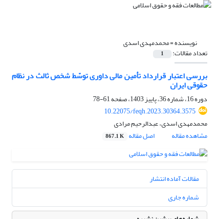
نویسنده =
محمدمهدی اسدی
تعداد مقالات:
1
بررسی اعتبار قرارداد تأمین مالی داوری توسّط شخص ثالث در نظام
حقوقی ایران
دوره 16، شماره 36، پاییز 1403، صفحه
61-78
10.22075/feqh.2023.30364.3575
محمدمهدی اسدی، عبدالرحیم مرادی
مشاهده مقاله
اصل مقاله
867.1 K
مقالات آماده انتشار
شماره جاری
شماره‌های پیشین نشریه