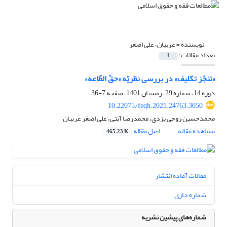
نویسنده =
عربیان، علی اصغر
تعداد مقالات:
1
«تنجّز تکلیف» در بررسی نظریّه «حقّ الطّاعه»
دوره 14، شماره 29، زمستان 1401، صفحه
7-36
10.22075/feqh.2021.24763.3050
محمدحسین روحی یزدی، محمدرضا آیتی، علی اصغر عربیان
مشاهده مقاله
اصل مقاله
465.23 K
مقالات آماده انتشار
شماره جاری
شماره‌های پیشین نشریه