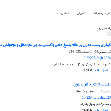
ارسال مقاله
داوران
تماس با ما
زاد، بتول
کیفری پست مدرن بر نظام پاسخ دهی واکنشی به جرائم اطفال و نوجوانان د
223-254
10.22075/feqh.2024
شهرداد دارابی، بتول پاکزاد، حمید رضا آدابی
اصل مقاله
1.59 M
حکم مجازات زناکار مجنون
255-284
10.22075/feqh.2023
نتظرقائم، بتول پاکزاد
اصل مقاله
786.38 K