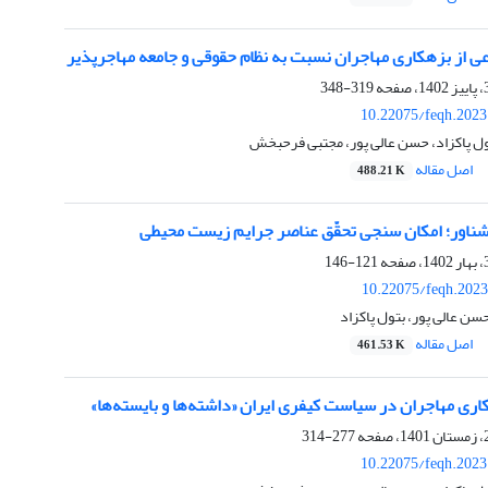
ی از بزهکاری مهاجران نسبت به نظام حقوقی و جامعه مهاجرپذیر
319-348
10.22075/feqh.2023
ل پاکزاد، حسن عالی پور، مجتبی فرحبخش
اصل مقاله
488.21 K
شناور؛ امکان سنجی تحقّق عناصر جرایم زیست محیطی
121-146
10.22075/feqh.2023
ن عالی پور، بتول پاکزاد
اصل مقاله
461.53 K
کاری مهاجران در سیاست کیفری ایران «داشته‌ها و بایسته‌ها»
277-314
10.22075/feqh.2023