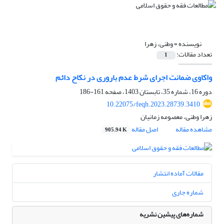
نویسنده =
وطنی، زهرا
تعداد مقالات:
1
واکاوی ضمانت اجرای شرط عدم باروری در نکاح دائم
دوره 16، شماره 35، تابستان 1403، صفحه
161-186
10.22075/feqh.2023.28739.3410
زهرا وطنی، معصومه زمانیان
مشاهده مقاله
اصل مقاله
905.94 K
مقالات آماده انتشار
شماره جاری
شماره‌های پیشین نشریه