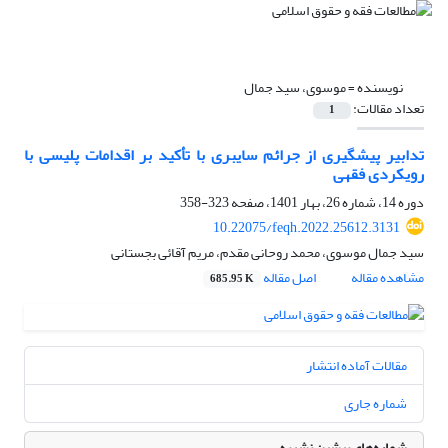
نویسنده =
موسوی، سید جمال
تعداد مقالات:
1
تدابیر پیشگیری از جرائم سایبری با تأکید بر اقدامات پلیسی با
رویکردی فقهی
دوره 14، شماره 26، بهار 1401، صفحه
323-358
10.22075/feqh.2022.25612.3131
سید جمال موسوی، محمد روحانی مقدم، مریم آقائی بجستانی
مشاهده مقاله
اصل مقاله
685.95 K
مقالات آماده انتشار
شماره جاری
شماره‌های پیشین نشریه