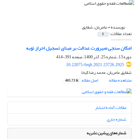
نویسنده =
عامریان، شقایق
تعداد مقالات:
1
امکان سنجی صیرورت عدالت بر مبنای تسجیل احراز توبه
دوره 13، شماره 25، آذر 1400، صفحه
391-414
10.22075/feqh.2021.23726.2925
شقایق عامریان، محمد رضا کیخا
مشاهده مقاله
اصل مقاله
405.73 K
مقالات آماده انتشار
شماره جاری
شماره‌های پیشین نشریه