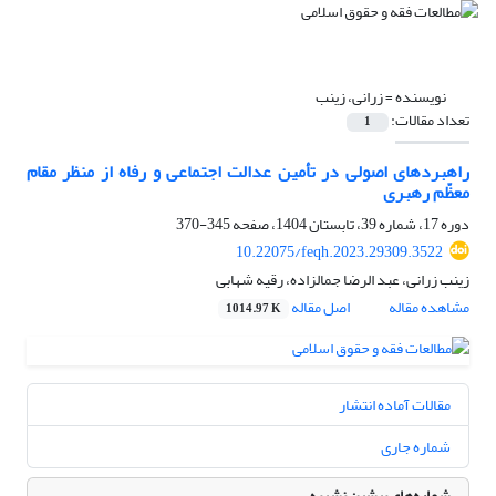
نویسنده =
زرانی، زینب
تعداد مقالات:
1
راهبردهای اصولی در تأمین عدالت اجتماعی و رفاه از منظر مقام
معظّم رهبری
دوره 17، شماره 39، تابستان 1404، صفحه
345-370
10.22075/feqh.2023.29309.3522
زینب زرانی، عبد الرضا جمالزاده، رقیه شهابی
مشاهده مقاله
اصل مقاله
1014.97 K
مقالات آماده انتشار
شماره جاری
شماره‌های پیشین نشریه