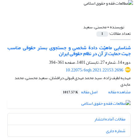
نویسنده =
محسنی، سعید
تعداد مقالات:
1
شناسایی ماهیّت دادة شخصی و جستجوی بستر حقوقی مناسب
جهت حمایت از آن در نظام حقوقی ایران
دوره 14، شماره 27، تابستان 1401، صفحه
361-394
10.22075/feqh.2021.22153.2696
مهدیه لطیف زاده، سید محمد مهدی قبولی درافشان، سعید محسنی، محمد
عابدی
مشاهده مقاله
اصل مقاله
1017.57 K
مقالات آماده انتشار
شماره جاری