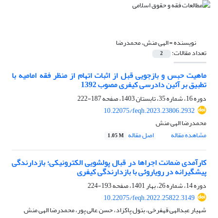
نویسنده =
الهی منش، محمدرضا
تعداد مقالات:
2
ماهیت حبس و بازجویی قبل از اثبات اتهام از منظر فقه امامیه با
تطبیق بر آئین دادرسی کیفری مصوب 1392
دوره 16، شماره 35، تابستان 1403، صفحه
187-222
10.22075/feqh.2023.23806.2932
محمدرضا الهی منش
مشاهده مقاله
اصل مقاله
1.05 M
کارآمدی ضمانت اجراها در قبال پولشویی الکترونیکی؛ بازدارندگی
پیشگیرانه در رویاروئی با بازدارندگی کیفری
دوره 14، شماره 26، بهار 1401، صفحه
193-224
10.22075/feqh.2022.25822.3149
شهیار عبدالهی قهفرخی، بتول پاکزاد، حسن عالی پور، محمدرضا الهی منش