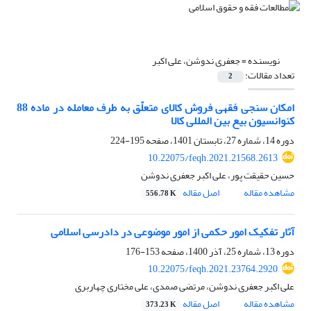
نویسنده =
جعفری ندوشن، علی اکبر
تعداد مقالات:
2
امکان سنجی فقهی فروش کالای متعلّق به طرف معامله در ماده 88
کنوانسیون بیع بین المللی کالا
دوره 14، شماره 27، تابستان 1401، صفحه
195-224
10.22075/feqh.2021.21568.2613
حسین حقیقت پور، علی اکبر جعفری ندوشن
مشاهده مقاله
اصل مقاله
556.78 K
آثار تفکیک امور حکمی از امور موضوعی در دادرسی اسلامی
دوره 13، شماره 25، آذر 1400، صفحه
153-176
10.22075/feqh.2021.23764.2920
علی اکبر جعفری ندوشن، مرتضی صمدی، علی مختاری چهاربری
مشاهده مقاله
اصل مقاله
373.23 K