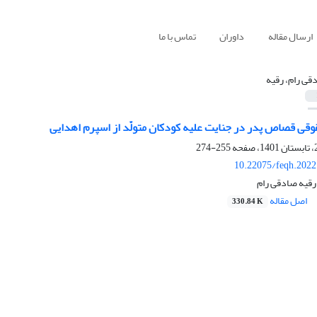
ارسال مقاله
داوران
تماس با ما
قی رام، رقیه
قی قصاص پدر در جنایت علیه کودکان متولّد از اسپرم اهدایی
255-274
10.22075/feqh.2022
رقیه صادقی رام
اصل مقاله
330.84 K