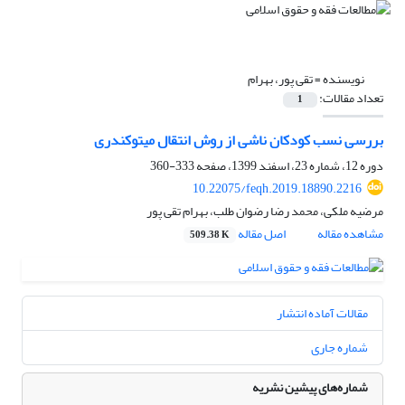
نویسنده =
تقی پور، بهرام
تعداد مقالات:
1
بررسی نسب کودکان ناشی از روش انتقال میتوکندری
دوره 12، شماره 23، اسفند 1399، صفحه
333-360
10.22075/feqh.2019.18890.2216
مرضیه ملکی، محمد رضا رضوان طلب، بهرام تقی پور
مشاهده مقاله
اصل مقاله
509.38 K
مقالات آماده انتشار
شماره جاری
شماره‌های پیشین نشریه