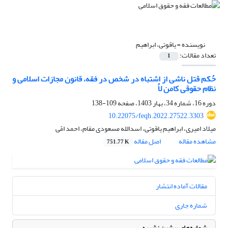
نویسنده =
یاقوتی، ابراهیم
تعداد مقالات:
1
حُکم قتل ناشی از اشتباه در شخص در فقه، قانون مجازات اسلامی و
نظام حقوقی کامن لاُ
دوره 16، شماره 34، بهار 1403، صفحه
109-138
10.22075/feqh.2022.27522.3303
میلاد امیری، ابراهیم یاقوتی، اسدالله مسعودی مقام، احمد امّی
مشاهده مقاله
اصل مقاله
751.77 K
مقالات آماده انتشار
شماره جاری
شماره‌های پیشین نشریه