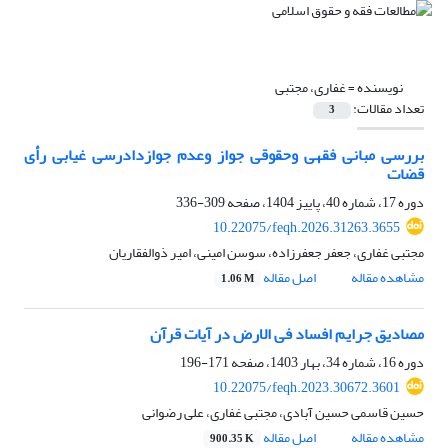
نویسنده =
غفاری، مجتبی
تعداد مقالات:
3
بررسی مبانی فقهی وحقوقی جواز وعدم جوازدادرسی غیابی رأی
قضات
دوره 17، شماره 40، پاییز 1404، صفحه
309-336
10.22075/feqh.2026.31263.3655
مجتبی غفاری، جعفر جعفرزاده، سوسن امینی، امیر ذوالفقاریان
مشاهده مقاله
اصل مقاله
1.06 M
مصادیق جرایم افساد فی الارض در آیات قرآن
دوره 16، شماره 34، بهار 1403، صفحه
171-196
10.22075/feqh.2023.30672.3601
حسین قاسمی حسین آبادی، مجتبی غفاری، علی رضوانی
مشاهده مقاله
اصل مقاله
900.35 K