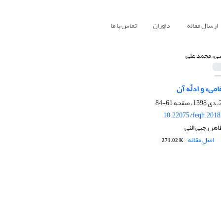
ارسال مقاله
داوران
تماس با ما
بی، محمد علی
امی» و ادلّه آن
61-84
10.22075/feqh.2018
اهر رجبی النی
اصل مقاله
271.02 K