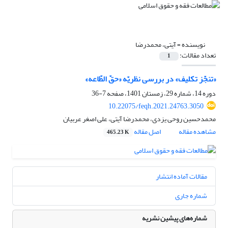
نویسنده =
آیتی، محمدرضا
تعداد مقالات:
1
«تنجّز تکلیف» در بررسی نظریّه «حقّ الطّاعه»
دوره 14، شماره 29، زمستان 1401، صفحه
7-36
10.22075/feqh.2021.24763.3050
محمدحسین روحی یزدی، محمدرضا آیتی، علی اصغر عربیان
مشاهده مقاله
اصل مقاله
465.23 K
مقالات آماده انتشار
شماره جاری
شماره‌های پیشین نشریه