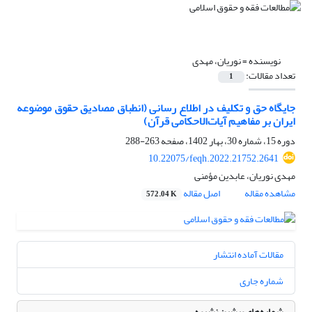
نویسنده =
نوریان، مهدی
تعداد مقالات:
1
جایگاه حق و تکلیف در اطلاع رسانی (انطباق مصادیق حقوق موضوعه
ایران بر مفاهیم آیات‌الاحکامی قرآن)
دوره 15، شماره 30، بهار 1402، صفحه
263-288
10.22075/feqh.2022.21752.2641
مهدی نوریان، عابدین مؤمنی
مشاهده مقاله
اصل مقاله
572.04 K
مقالات آماده انتشار
شماره جاری
شماره‌های پیشین نشریه