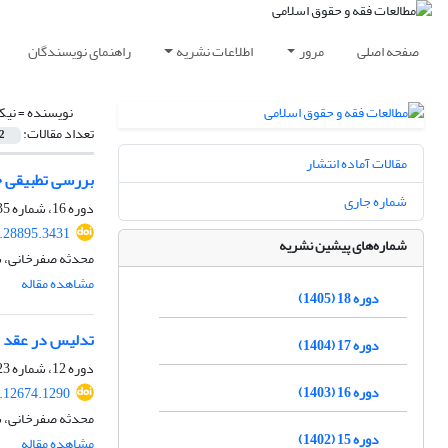
صفحه اصلی
مرور
اطلاعات نشریه
راهنمای نویسندگان
نویسنده =
نیک
تعداد مقالات:
2
مقالات آماده انتشار
بررسی تطبیقی خی
شماره جاری
دوره 16، شماره 35، تابستان 1403، صفحه
.28895.3431
شماره‌های پیشین نشریه
محدثه صفرخانی، س
مشاهده مقاله
دوره 18 (1405)
تدلیس در عقد ن
دوره 17 (1404)
دوره 12، شماره 23، اسفند 1399، صفحه
دوره 16 (1403)
.12674.1290
محدثه صفرخانی، س
دوره 15 (1402)
مشاهده مقاله