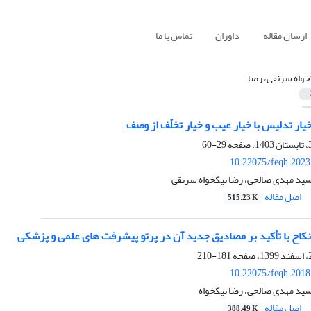
ارسال مقاله
داوران
تماس با ما
خواه سرنقی، رضا
ار تدلیس با خیار عیب و خیار تخلّف از وصف
29-60
10.22075/feqh.2023
ید مهدی صالحی، رضا نیکخواه سرنقی
اصل مقاله
515.23 K
کاح با تأکید بر مصادیق جدید آن در پرتو پیشرفت های علمی و پزشکی
181-210
10.22075/feqh.2018
ید مهدی صالحی، رضا نیکخواه
اصل مقاله
388.49 K