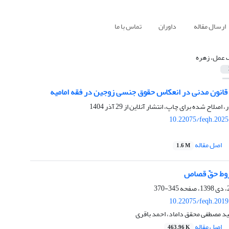
ارسال مقاله
داوران
تماس با ما
 عمل، زهره
 قانون مدنی در انعکاس حقوق جنسی زوجین در فقه امامیه
ر، اصلاح شده برای چاپ، انتشار آنلاین از
29 آذر 1404
10.22075/feqh.2025
اصل مقاله
1.6 M
روط حقّ قصاص
345-370
10.22075/feqh.2019
د مصطفی محقق داماد، احمد باقری
اصل مقاله
463.96 K