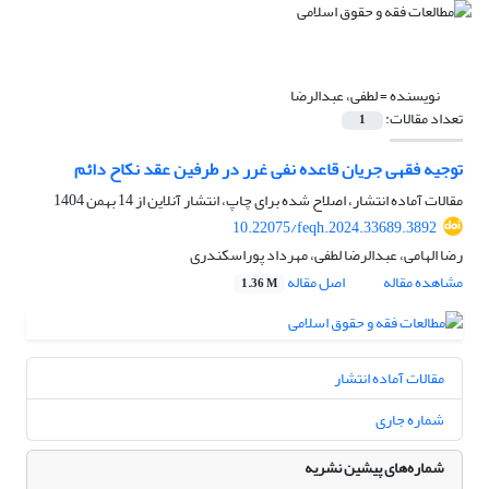
نویسنده =
لطفی، عبدالرضا
تعداد مقالات:
1
توجیه فقهی جریان قاعده نفی غرر در طرفین عقد نکاح دائم
مقالات آماده انتشار، اصلاح شده برای چاپ، انتشار آنلاین از
14 بهمن 1404
10.22075/feqh.2024.33689.3892
رضا الهامی، عبدالرضا لطفی، مهرداد پوراسکندری
مشاهده مقاله
اصل مقاله
1.36 M
مقالات آماده انتشار
شماره جاری
شماره‌های پیشین نشریه