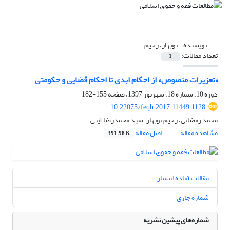
نویسنده =
نوبهار، رحیم
تعداد مقالات:
1
«تعزیرات منصوص» از احکام ابدی تا احکام قضایی و حکومتی
دوره 10، شماره 18، شهریور 1397، صفحه
155-182
10.22075/feqh.2017.11449.1128
محمد رمضانی، رحیم نوبهار، سید محمدرضا آیتی
مشاهده مقاله
اصل مقاله
391.98 K
مقالات آماده انتشار
شماره جاری
شماره‌های پیشین نشریه