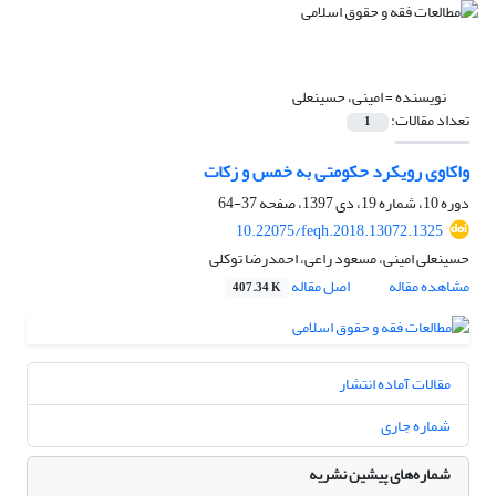
نویسنده =
امینی، حسینعلی
تعداد مقالات:
1
واکاوی رویکرد حکومتی به خمس و زکات
دوره 10، شماره 19، دی 1397، صفحه
37-64
10.22075/feqh.2018.13072.1325
حسینعلی امینی، مسعود راعی، احمدرضا توکلی
مشاهده مقاله
اصل مقاله
407.34 K
مقالات آماده انتشار
شماره جاری
شماره‌های پیشین نشریه