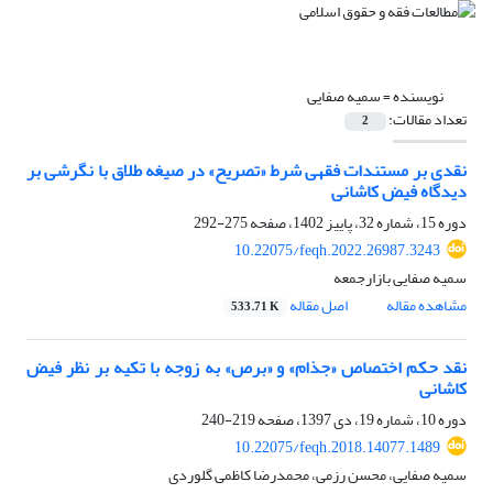
نویسنده =
سمیه صفایی
تعداد مقالات:
2
نقدی بر مستندات فقهی شرط «تصریح» در صیغه طلاق با نگرشی بر
دیدگاه فیض کاشانی
دوره 15، شماره 32، پاییز 1402، صفحه
275-292
10.22075/feqh.2022.26987.3243
سمیه صفایی بازارجمعه
مشاهده مقاله
اصل مقاله
533.71 K
نقد حکم اختصاص «جذام» و «برص» به زوجه با تکیه بر نظر فیض
کاشانی
دوره 10، شماره 19، دی 1397، صفحه
219-240
10.22075/feqh.2018.14077.1489
سمیه صفایی، محسن رزمی، محمدرضا کاظمی گلوردی