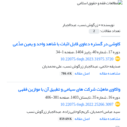
نویسنده =
زرگوش نسب، عبدالجبار
تعداد مقالات:
2
کاوشی در گستره دعاوی قابل ‌اثبات با شاهد واحد و یمین مدّعی
دوره 17، شماره 40، پاییز 1404، صفحه
1-34
10.22075/feqh.2023.31975.3720
صدیقه حاتمی، عبدالجبار زرگوش نسب، علی محمدیان
مشاهده مقاله
اصل مقاله
786.4 K
واکاوی ماهیّت شرکت های سهامی و تطبیق آن با موازین فقهی
دوره 16، شماره 35، تابستان 1403، صفحه
381-406
10.22075/feqh.2022.25266.3097
سید عباس احمدیان، کریم کوخایی زاده، عبدالجبار زرگوش نسب
مشاهده مقاله
اصل مقاله
859.69 K