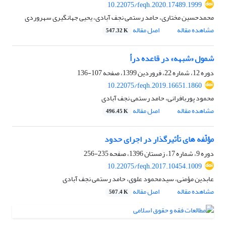
10.22075/feqh.2020.17489.1999
محمدحسین مختاری، حامد رستمی نجف آبادی، یحیی جهانگیری سهروردی
مشاهده مقاله
اصل مقاله
547.32 K
شمول «شبهه» در قاعده درأ
دوره 12، شماره 22، فروردین 1399، صفحه
107-136
10.22075/feqh.2019.16651.1860
محمود پوربافرانی، حامد رستمی نجف آبادی
مشاهده مقاله
اصل مقاله
496.45 K
مؤلّفه های تأثیرگذار در اجرای حدود
دوره 9، شماره 17، زمستان 1396، صفحه
235-256
10.22075/feqh.2017.10454.1009
عابدین مؤمنی، سیدمحمود علوی، حامد رستمی نجف آبادی
مشاهده مقاله
اصل مقاله
507.4 K